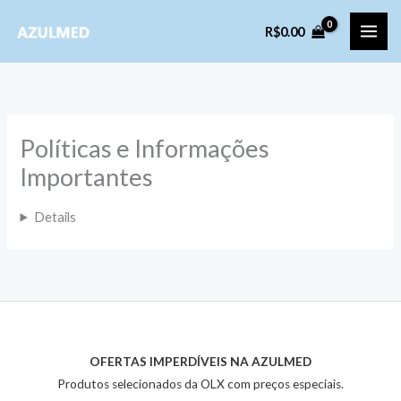
Ir
R$
0.00
para
o
conteúdo
Políticas e Informações
Importantes
Details
OFERTAS IMPERDÍVEIS NA AZULMED
Produtos selecionados da OLX com preços especiais.